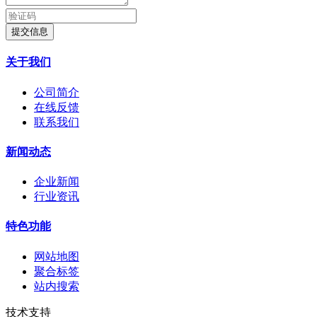
提交信息
关于我们
公司简介
在线反馈
联系我们
新闻动态
企业新闻
行业资讯
特色功能
网站地图
聚合标签
站内搜索
技术支持